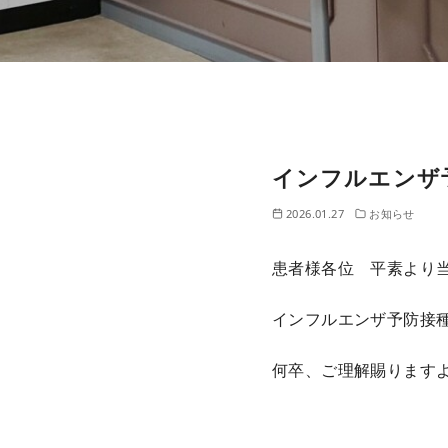
インフルエンザ
コ
ン
2026.01.27
お知らせ
テ
ン
患者様各位 平素より
ツ
へ
インフルエンザ予防接種
移
動
何卒、ご理解賜ります