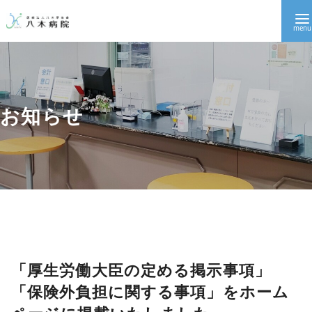
お知らせ
「厚生労働大臣の定める掲示事項」
コ
ン
「保険外負担に関する事項」をホーム
テ